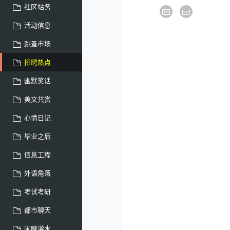
社区站务
活动信息
跳蚤市场
招聘热点
幽默笑话
美文共赏
心情日记
毕业之后
信息工程
外语角落
考试考研
都市聊天
闲聊灌水