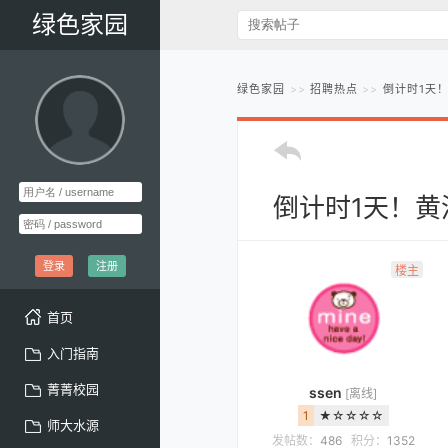
绿色家园
绿色家园
招聘热点
倒计时1天
倒计时1天！黄
登录
注册
楼主
首页
入门指南
菁菁校园
ssen
[离线]
1
★☆☆☆☆
师大水源
发帖数：
486
积分：
1352