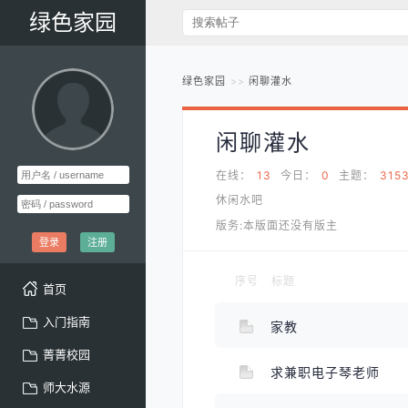
绿色家园
绿色家园
闲聊灌水
闲聊灌水
在线：
13
今日：
0
主题：
315
休闲水吧
版务:本版面还没有版主
登录
注册
序号
标题
首页
入门指南
家教
菁菁校园
求兼职电子琴老师
师大水源