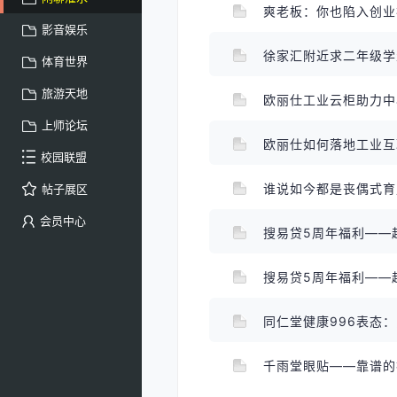
爽老板：你也陷入创业
影音娱乐
徐家汇附近求二年级
体育世界
旅游天地
欧丽仕工业云柜助力
上师论坛
欧丽仕如何落地工业
校园联盟
谁说如今都是丧偶式
帖子展区
会员中心
搜易贷5周年福利——
搜易贷5周年福利——
同仁堂健康996表态
千雨堂眼贴——靠谱