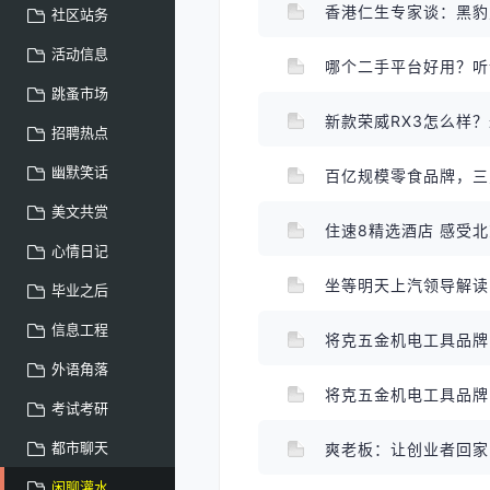
社区站务
活动信息
哪个二手平台好用？
跳蚤市场
新款荣威RX3怎么样
招聘热点
幽默笑话
百亿规模零食品牌，
美文共赏
住速8精选酒店 感受
心情日记
坐等明天上汽领导解读R
毕业之后
信息工程
将克五金机电工具品
外语角落
将克五金机电工具品
考试考研
都市聊天
爽老板：让创业者回
闲聊灌水