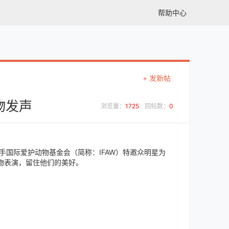
帮助中心
+ 发新帖
物发声
浏览量：
1725
回帖数：
0
国际爱护动物基金会（简称：IFAW）特邀众明星为
物表演，留住他们的美好。