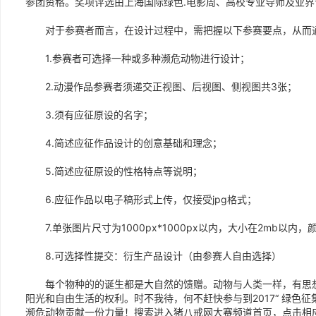
参团资格。奖项评选由上海国际绿色.电影周、高校专业导师及业
对于参赛者而言，在设计过程中，需把握以下参赛要点，从而通
1.参赛者可选择一种或多种濒危动物进行设计；
2.动漫作品参赛者须递交正视图、后视图、侧视图共3张；
3.须有应征原设的名字；
4.简述应征作品设计的创意基础和理念；
5.简述应征原设的性格特点等说明；
6.应征作品以电子稿形式上传，仅接受jpg格式；
7.单张图片尺寸为1000px*1000px以内，大小在2mb以内，
8.可选择性提交：衍生产品设计（由参赛人自由选择）
每个物种的的诞生都是大自然的馈赠。动物与人类一样，有思想
阳光和自由生活的权利。时不我待，何不赶快参与到2017“ 绿色征
濒危动物贡献一份力量！搜索进入猪八戒网大赛频道首页，点击相