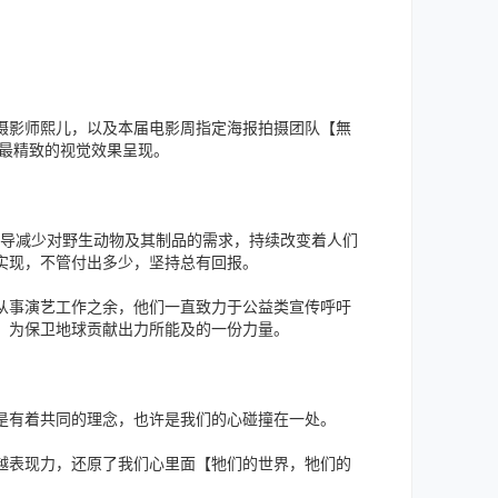
影师熙儿，以及本届电影周指定海报拍摄团队【無
了最精致的视觉效果呈现。
导减少对野生动物及其制品的需求，持续改变着人们
实现，不管付出多少，坚持总有回报。
事演艺工作之余，他们一直致力于公益类宣传呼吁
，为保卫地球贡献出力所能及的一份力量。
有着共同的理念，也许是我们的心碰撞在一处。
表现力，还原了我们心里面【牠们的世界，牠们的