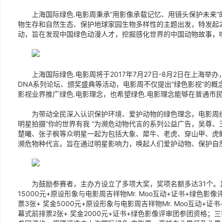
上海国际绿色.电影周秉承“用影像承载记忆、用镜头保护未来”
物生存和自然生态、保护地球家园生物多样性的主题出发，特发起20
动，旨在发现中国绿色动漫人才，挖掘感化世界的中国动物故事，
上海国际绿色.电影周将于2017年7月27日-8月2日在上海举办
DNA系列论坛、颁奖盛典等活动，电影周不仅提出“绿色影视”的概
影视业界推广绿色.电影理念，也希望绿色.电影理念能够在普通市
为带动全民深入认识保护环境、爱护动物的绿色理念，电影周组
明星拍摄“你的世界有我 ”为濒危动物代言的系列公益广告，吴尊
楚曦、张子枫等众明星一起为包括大象、犀牛、老虎、穿山甲、虎
濒危物种代言。旨在通过明星影响力，唤起人们爱护动物、保护自
为鼓励参赛者，主办方设立了多项大奖，奖项名额多达31个。其
15000元+原设形象与电影周吉祥物Mr. Moo互动+证书+绿色
票3张+ 奖金5000元+原设形象与电影周吉祥物Mr. Moo互动+
幕式前排票2张+ 奖金2000元+证书+绿色影像评审团参团资格；