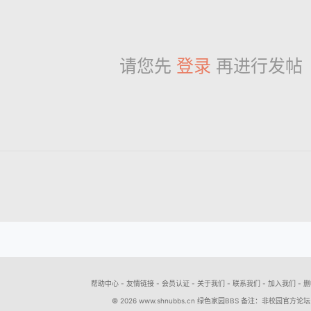
请您先
登录
再进行发帖
帮助中心
-
友情链接
-
会员认证
-
关于我们
-
联系我们
-
加入我们
-
删
© 2026
www.shnubbs.cn
绿色家园BBS 备注：非校园官方论坛