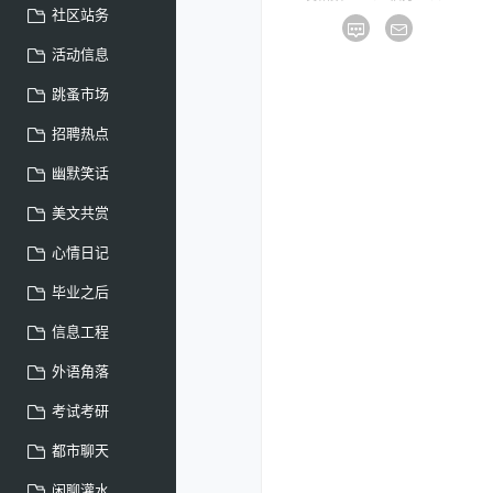
社区站务
活动信息
跳蚤市场
招聘热点
幽默笑话
美文共赏
心情日记
毕业之后
信息工程
外语角落
考试考研
都市聊天
闲聊灌水