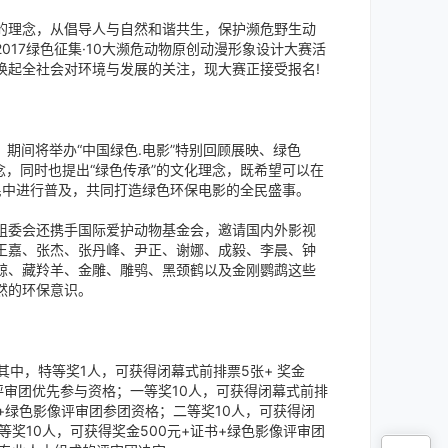
的理念，从倡导人与自然和谐共生，保护濒危野生动
17绿色征集·10大濒危动物原创动漫形象设计大赛活
唤起全社会对环境与发展的关注，现大赛正接受报名!
，期间将举办“中国绿色.电影”特别回顾展映、绿色
念，同时也提出“绿色传承”的文化理念，既希望可以在
民中进行普及，共同打造绿色环保电影的全民盛事。
委会还携手国际爱护动物基金会，邀请国内外影视
、王嘉、张杰、张丹峰、尹正、谢娜、成毅、李晨、钟
鲸、藏羚羊、金雕、雕鸮、黑颈鹤以及金刚鹦鹉这些
然的环保意识。
中，特等奖1人，可获得闭幕式前排票5张+ 奖金
影像评审团优先参与资格；一等奖10人，可获得闭幕式前排
证书+绿色影像评审团参团资格；二等奖10人，可获得闭
三等奖10人，可获得奖金500元+证书+绿色影像评审团