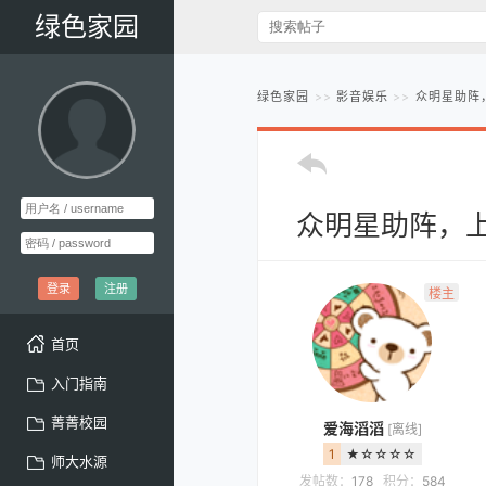
绿色家园
绿色家园
影音娱乐
众明星助阵
众明星助阵，上
登录
注册
楼主
首页
入门指南
菁菁校园
爱海滔滔
[离线]
1
★☆☆☆☆
师大水源
发帖数：
178
积分：
584